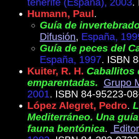
tenerife (España), 2003
.
Humann
, Paul
.
Guía de invertebrado
Difusión
,
España, 199
Guía de peces del Ca
España, 1997
. ISBN 
Kuiter, R. H.
Caballitos
emparentadas.
Grupo 
2001
. ISBN 84-95223-08
López Alegret, Pedro
.
L
Mediterráneo. Una guía
fauna bentónica
.
Edito